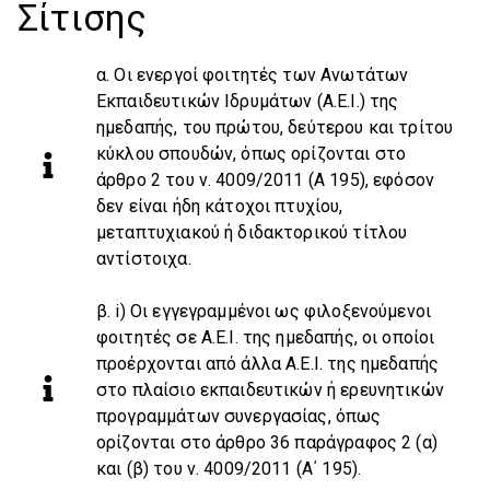
Σίτισης
α. Οι ενεργοί φοιτητές των Ανωτάτων
Εκπαιδευτικών Ιδρυμάτων (Α.Ε.Ι.) της
ημεδαπής, του πρώτου, δεύτερου και τρίτου
κύκλου σπουδών, όπως ορίζονται στο
άρθρο 2 του ν. 4009/2011 (Α 195), εφόσον
δεν είναι ήδη κάτοχοι πτυχίου,
μεταπτυχιακού ή διδακτορικού τίτλου
αντίστοιχα.
β. i) Οι εγγεγραμμένοι ως φιλοξενούμενοι
φοιτητές σε Α.Ε.Ι. της ημεδαπής, οι οποίοι
προέρχονται από άλλα Α.Ε.Ι. της ημεδαπής
στο πλαίσιο εκπαιδευτικών ή ερευνητικών
προγραμμάτων συνεργασίας, όπως
ορίζονται στο άρθρο 36 παράγραφος 2 (α)
και (β) του ν. 4009/2011 (Α΄ 195).