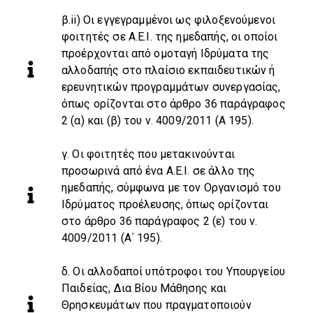
β.ii) Οι εγγεγραμμένοι ως φιλοξενούμενοι
φοιτητές σε Α.Ε.Ι. της ημεδαπής, οι οποίοι
προέρχονται από ομοταγή Ιδρύματα της
αλλοδαπής στο πλαίσιο εκπαιδευτικών ή
ερευνητικών προγραμμάτων συνεργασίας,
όπως ορίζονται στο άρθρο 36 παράγραφος
2 (α) και (β) του ν. 4009/2011 (Α 195).
γ. Οι φοιτητές που μετακινούνται
προσωρινά από ένα Α.Ε.Ι. σε άλλο της
ημεδαπής, σύμφωνα με τον Οργανισμό του
Ιδρύματος προέλευσης, όπως ορίζονται
στο άρθρο 36 παράγραφος 2 (ε) του ν.
4009/2011 (Α΄ 195).
δ. Οι αλλοδαποί υπότροφοι του Υπουργείου
Παιδείας, Δια Βίου Μάθησης και
Θρησκευμάτων που πραγματοποιούν